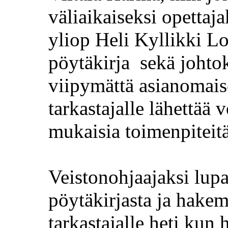
väliaikaiseksi opettaj
yliop
Heli Kyllikki
Lo
pöytäkirja
sekä johto
viipymättä asianomais
tarkastajalle lähettää
mukaisia toimenpiteitä
Veistonohjaajaksi lu
pöytäkirjasta ja hakem
tarkastajalle heti ku