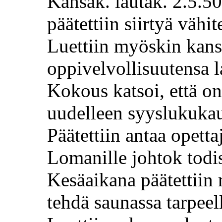
Kansak
.
lautak
. 2.5.5
päätettiin siirtyä vähit
Luettiin
myöskin
kan
oppivelvollisuutensa
Kokous katsoi, että o
uudelleen syyslukukau
Päätettiin antaa opetta
Lomanille
johtok
todis
Kesäaikana päätettiin
tehdä saunassa tarpeel