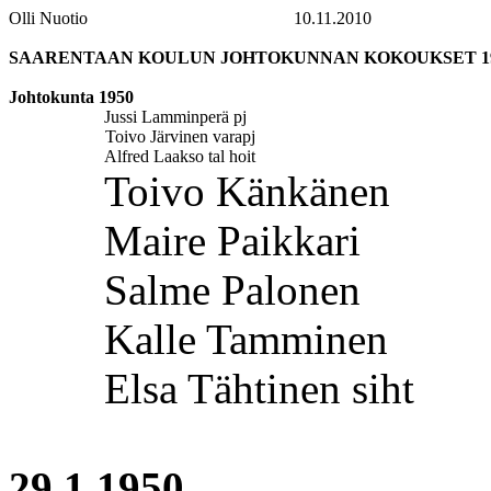
Olli Nuotio
10.11.2010
SAARENTAAN KOULUN JOHTOKUNNAN KOKOUKSET 195
Johtokunta 1950
Jussi
Lamminperä
pj
Toivo Järvinen
varapj
Alfred Laakso
tal
hoit
Toivo Känkänen
Maire
Paikkari
Salme Palonen
Kalle Tamminen
Elsa Tähtinen
siht
29.1.1950