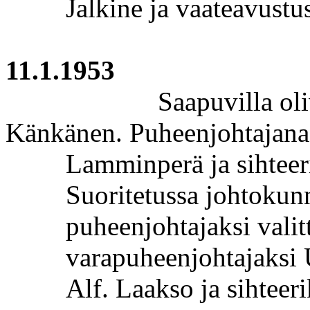
Jalkine ja vaateavustus
11.1.1953
Saapuvilla oli
Känkänen. Puheenjohtajana 
Lamminperä
ja sihteer
Suoritetussa johtokunn
puheenjohtajaksi valit
varapuheenjohtajaksi
Alf.
Laakso ja sihteerik