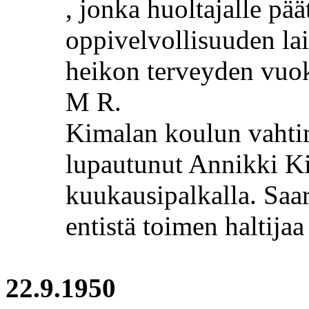
,
jonka huoltajalle pää
oppivelvollisuuden lai
heikon terveyden vuok
M R.
Kimalan
koulun vahtime
lupautunut Annikki K
kuukausipalkalla.
Saa
entistä toimen haltija
22.9.1950