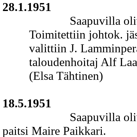
28.1.1951
Saapuvilla ol
Toimitettiin
johtok
. j
valittiin J.
Lamminper
taloudenhoitaj
Alf Laak
(Elsa Tähtinen)
18.5.1951
Saapuvilla ol
paitsi Maire
Paikkari
.