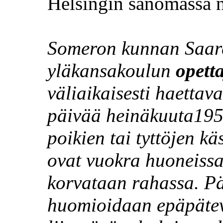
Helsingin sanomassa n
Someron kunnan
Saar
yläkansakoulun
opett
väliaikaisesti haettav
päivää heinäkuuta1950
poikien tai tyttöjen k
ovat vuokra huoneiss
korvataan rahassa. Pä
huomioidaan epäpätev