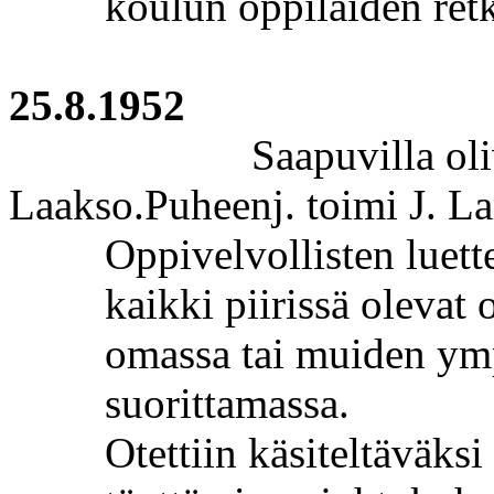
koulun oppilaiden ret
25.8.1952
Saapuvilla oli
Laakso
.Puheenj
. toimi J.
La
Oppivelvollisten luette
kaikki piirissä olevat 
omassa tai muiden ymp
suorittamassa.
Otettiin käsiteltäväks