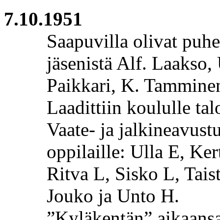
7.10.1951
Saapuvilla olivat puhe
jäsenistä Alf.
Laakso,
Paikkari
, K. Tamminen 
Laadittiin koululle ta
Vaate- ja jalkineavustu
oppilaille: Ulla E, Ker
Ritva L, Sisko L, Tais
Jouko ja Unto H.
”Kyläkentän” aikaansa