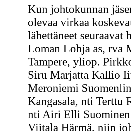
Kun johtokunnan jäsen
olevaa virkaa koskeva
lähettäneet seuraavat 
Loman Lohja as, rva M
Tampere,
yliop
. Pirkk
Siru Marjatta Kallio Ii
Meroniemi
Suomenlin
Kangasala, nti Terttu
nti Airi Elli Suominen
Viitala Härmä, niin jo