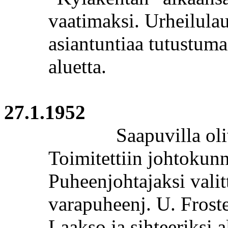
vaatimaksi. Urheilula
asiantuntiaa
tutustumaa
aluetta.
27.1.1952
Saapuvilla ol
Toimitettiin johtokunn
Puheenjohtajaksi valit
varapuheenj
. U.
Frost
Laakso ja sihteeriksi
a