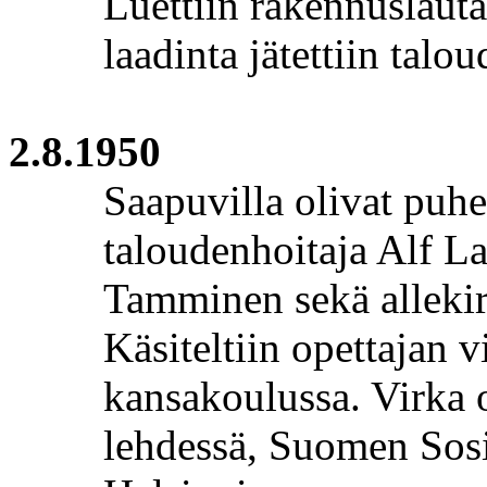
Luettiin
rakennuslaut
laadinta jätettiin talo
2.8.1950
Saapuvilla olivat
puhe
taloudenhoitaja Alf La
Tamminen sekä allekirj
Käsiteltiin opettajan 
kansakoulussa. Virka o
lehdessä, Suomen Sosi