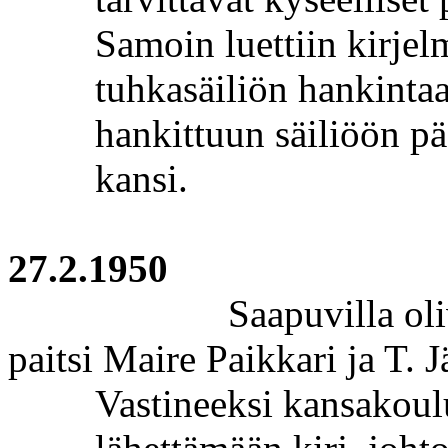
Samoin luettiin kirjel
tuhkasäiliön hankinta
hankittuun säiliöön pä
kansi.
27.2.1950
Saapuvilla ol
paitsi Maire
Paikkari
ja T. J
Vastineeksi kansakou