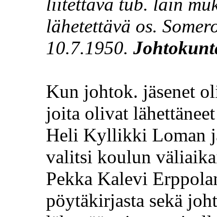
liitettävä
tub
. lain m
lähetettävä os. Somer
10.7.1950.
Johtokunt
Kun
johtok
. jäsenet o
joita olivat lähettänee
Heli Kyllikki Loman j
valitsi koulun väliaik
Pekka Kalevi
Erppola
pöytäkirjasta sekä jo