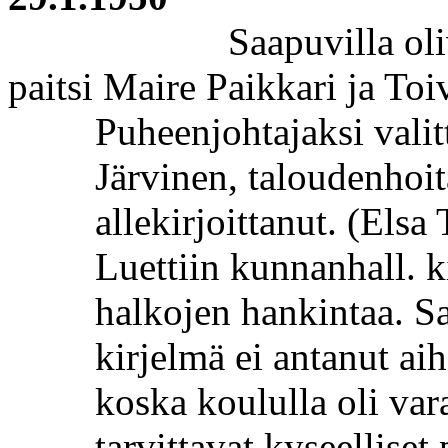
Saapuvilla ol
paitsi Maire
Paikkari
ja Toi
Puheenjohtajaksi valit
Järvinen, taloudenhoit
allekirjoittanut.
(Elsa 
Luettiin
kunnanhall
. 
halkojen hankintaa.
S
kirjelmä ei antanut ai
koska koululla oli var
tarvittavat kyseelliset 