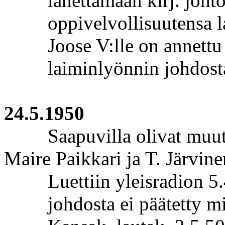
lähettämään kirj.
joht
oppivelvollisuutensa 
Joose
V:lle on annettu 
laiminlyönnin johdost
24.5.1950
Saapuvilla olivat muut
Maire
Paikkari
ja T. Järvine
Luettiin yleisradion 5
johdosta ei päätetty m