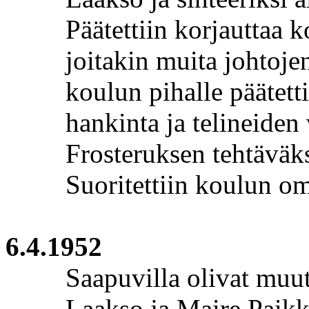
Päätettiin korjauttaa k
joitakin muita johtojen
koulun pihalle päätetti
hankinta ja telineiden
Frosteruksen
tehtäväks
Suoritettiin koulun o
6.4.1952
Saapuvilla olivat muut
Laakso ja Maire
Paikk