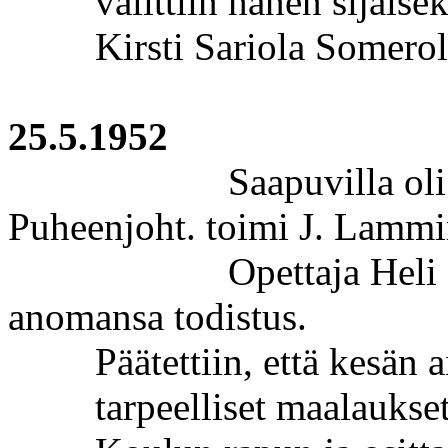
valittiin hänen sijais
Kirsti Sariola Somerol
25.5.1952
Saapuvilla ol
Puheenjoht
. toimi J.
Lammi
Opettaja Heli
anomansa todistus.
Päätettiin, että kesän 
tarpeelliset maalaukset