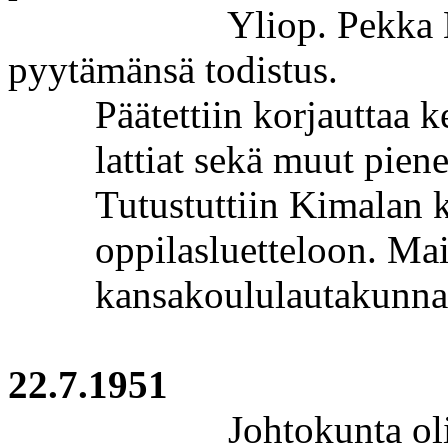
Yliop
. Pekka
pyytämänsä todistus.
Päätettiin korjauttaa 
lattiat sekä muut pie
Tutustuttiin
Kimalan
k
oppilasluetteloon. Main
kansakoululautakunnal
22.7.1951
Johtokunta ol