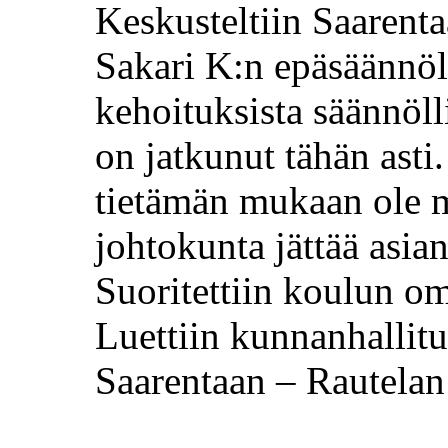
Keskusteltiin
Saarent
Sakari K:n epäsäännöl
kehoituksista
säännöll
on jatkunut tähän asti
tietämän mukaan ole m
johtokunta jättää asian 
Suoritettiin koulun o
Luettiin kunnanhallit
Saarentaan
–
Rautelan