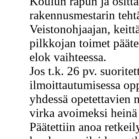
Koulun rapun ja ositta
rakennusmestarin teht
Veistonohjaajan, keitt
pilkkojan toimet päätet
elok
vaihteessa.
Jos
t.k
. 26 pv. suorite
ilmoittautumisessa opp
yhdessä opetettavien m
virka avoimeksi hein
Päätettiin anoa retkei