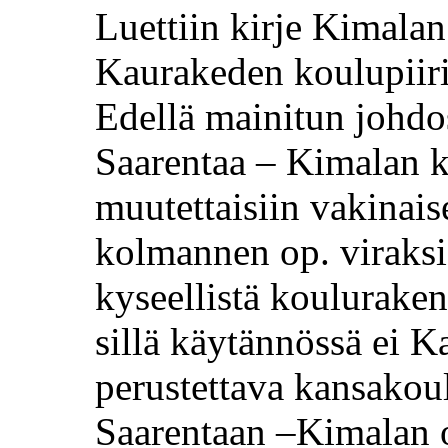
Luettiin kirje
Kimalan
Kaurakeden koulupiir
Edellä mainitun johd
Saarentaa
–
Kimalan
k
muutettaisiin vakinai
kolmannen op. viraksi 
kyseellistä kouluraken
sillä käytännössä ei K
perustettava kansakoul
Saarentaan
–
Kimalan
o