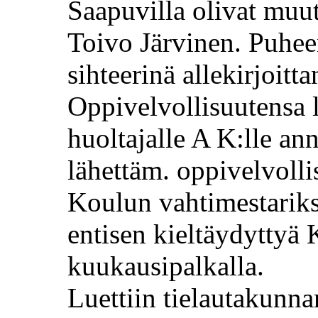
Saapuvilla olivat muut
Toivo Järvinen.
Puhee
sihteerinä allekirjoitta
Oppivelvollisuutensa 
huoltajalle A K:lle an
lähettäm
. oppivelvoll
Koulun vahtimestariksi
entisen kieltäydyttyä 
kuukausipalkalla.
Luettiin tielautakunna